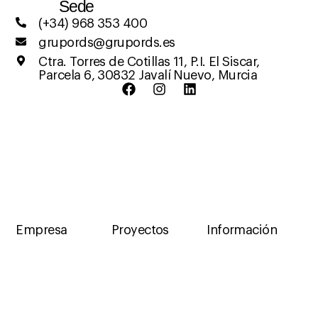
Sede
(+34) 968 353 400
grupords@grupords.es
Ctra. Torres de Cotillas 11, P.I. El Siscar,
Parcela 6, 30832 Javalí Nuevo, Murcia
Empresa
Proyectos
Información
Grupo RDS
Autoconsumo
Política de
privacidad y Aviso
Desarrollo
Desarrollo
legal
Autoconsumo
Política de cookies
Soluciones
Gestionar