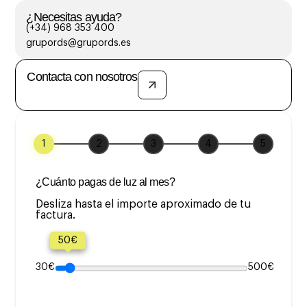
¿Necesitas ayuda?
(+34) 968 353 400
grupords@grupords.es
Contacta con nosotros
1
2
3
4
5
¿Cuánto pagas de luz al mes?
Desliza hasta el importe aproximado de tu
factura.
50€
30€
500€