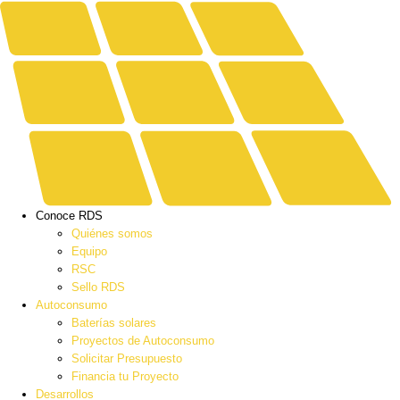
Conoce RDS
Quiénes somos
Equipo
RSC
Sello RDS
Autoconsumo
Baterías solares
Proyectos de Autoconsumo
Solicitar Presupuesto
Financia tu Proyecto
Desarrollos