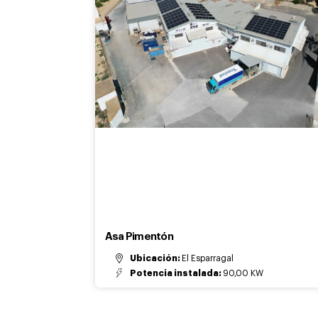
Asa Pimentón
Ubicación:
El Esparragal
Potencia instalada:
90,00 KW