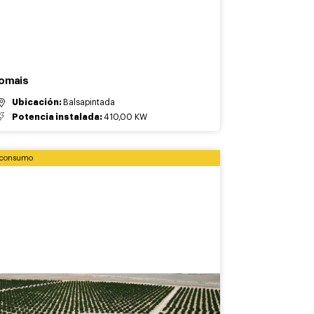
omais
Ubicación:
Balsapintada
Potencia instalada:
410,00 KW
oconsumo