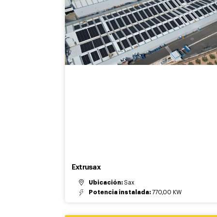
Extrusax
Ubicación:
Sax
Potencia instalada:
770,00 KW