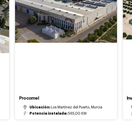
Procomel
In
Ubicación:
Los Martínez del Puerto, Murcia
Potencia instalada:
565,00 KW